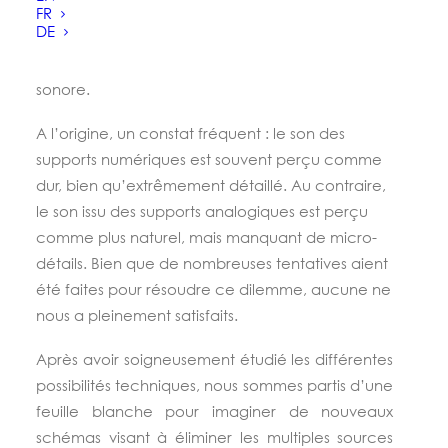
consacrés à revisiter chaque maillon de la
FR
DE
chaîne de reproduction musical. N
os choix
techniques ont été dictés par le seul résutlat
sonore.
A l’origine, un constat fréquent : le son des
supports numériques est souvent perçu comme
dur, bien qu’extrêmement détaillé.
Au contraire,
le son issu des supports analogiques est perçu
comme plus naturel, mais manquant de micro-
détails.
Bien que de nombreuses tentatives aient
été faites pour résoudre ce dilemme, aucune ne
nous a pleinement satisfaits.
Après avoir soigneusement étudié les différentes
possibilités techniques, nous sommes partis d’une
feuille blanche pour imaginer de nouveaux
schémas visant à éliminer les multiples sources