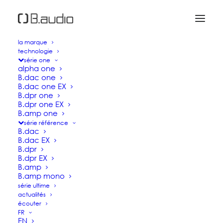
la marque
technologie
série one
alpha one
B.dac one
B.dac one EX
B.dpr one
B.dpr one EX
B.amp one
série référence
B.dac
HAUTE FIDELITE NOUVELLE
B.dac EX
B.dpr
GENERATION
B.dpr EX
B.amp
B.amp mono
série ultime
Les sources numériques et les amplificateurs
actualités
B.audio sont le résultat de plus de 10 ans de
écouter
FR
Recherche et Développement que nous avons
EN