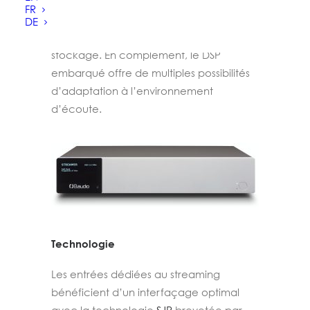
donnant accès aux fonctionnalités de
FR
streaming, ainsi qu’un port USB pour la
DE
connexion directe d’un média de
stockage. En complément, le DSP
embarqué offre de multiples possibilités
d’adaptation à l’environnement
d’écoute.
Technologie
Les entrées dédiées au streaming
bénéficient d’un interfaçage optimal