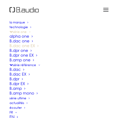
la marque
technologie
B.dac one EX
série one
alpha one
B.dac one
B.dac one EX
DAC / STREAMER / SERVEUR
B.dpr one
B.dpr one EX
B.amp one
série référence
Tirant le meilleur parti de tous les formats
B.dac
numériques, le B.dac one EX reprend les
B.dac EX
B.dpr
principaux raffinements technologiques
B.dpr EX
introduits sur nos convertisseurs de
B.amp
B.amp mono
référence pour délivrer un son naturel et
série ultime
dynamique, riche en micro-informations.
actualités
écouter
Il dispose d’une entrée réseau Ethernet
FR
EN