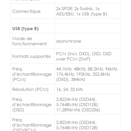
2x SPDIF, 2x Toslink, 1x
Connectique
AES/EBU, 1x USB (type B)
USB (type B)
Mode de
asynchrone
fonctionnement
PCM (incl. DXD), DSD, DSD
Formats supportés
over PCM (DoP)
Fréq.
44.1kHz, 48kHz, 88.2kHz, 96kHz,
d’échantillonnage
176.4kHz, 192kHz, 352.8kHz
(PCM)
(DXD), 384kHz
Résolution (PCM)
16, 24, 32 bits
Fréq.
2.8224MHz (DSD64),
d’échantillonnage
5.7648MHz (DSD128),
(DSD)
11.2896MHz (DSD256)
Fréq.
2.8224MHz (DSD64),
d’échantillonnage
5.7648MHz (DSD128)
(DSD/PCM)