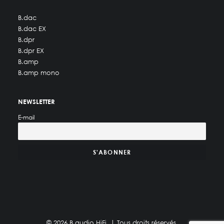
B.dac
B.dac EX
B.dpr
B.dpr EX
B.amp
B.amp mono
NEWSLETTER
E-mail
© 2026 B.audio HiFi. | Tous droits réservés.